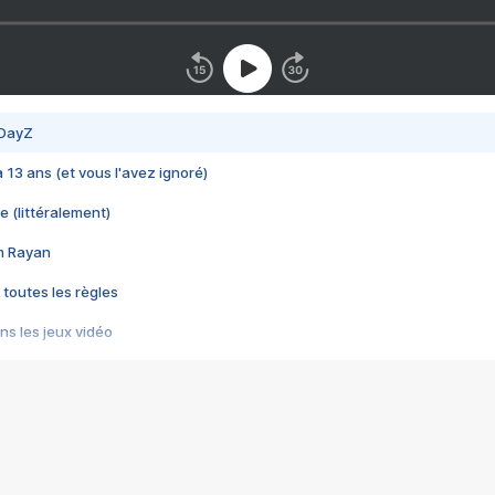
 DayZ
 a 13 ans (et vous l'avez ignoré)
e (littéralement)
im Rayan
 toutes les règles
s les jeux vidéo
us choquant de Rockstar ? - Le scandale BULLY
e plus moche de Steam
du RÊVE tourne au CAUCHEMAR
pendant 8 heures