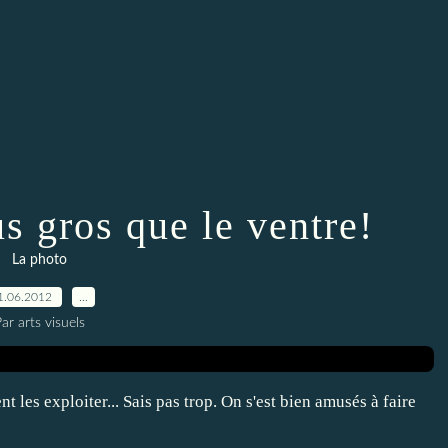
us gros que le ventre!
La photo
1.06.2012
…
ar arts visuels
 les exploiter... Sais pas trop. On s'est bien amusés à faire