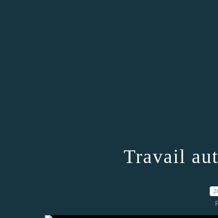
Travail au
2
P