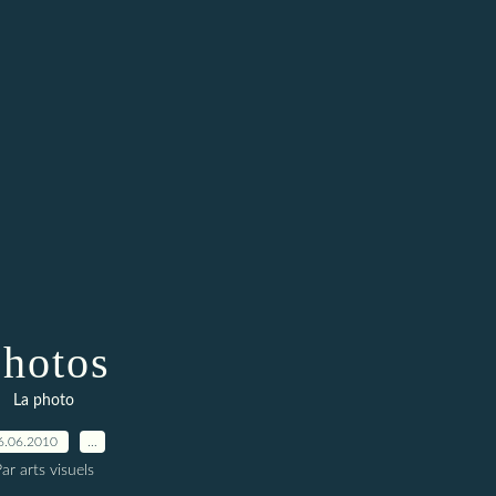
hotos
La photo
6.06.2010
…
ar arts visuels