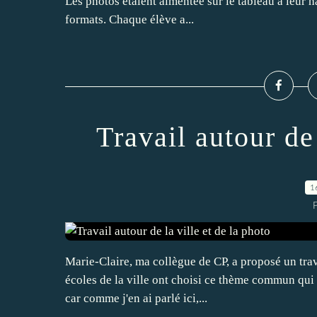
Les photos étaient aimentée sur le tableau à leur h
formats. Chaque élève a...
Travail autour de 
1
P
Marie-Claire, ma collègue de CP, a proposé un trava
écoles de la ville ont choisi ce thème commun qui s
car comme j'en ai parlé ici,...