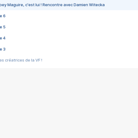
bey Maguire, c'est lui ! Rencontre avec Damien Witecka
e 6
e 5
e 4
e 3
s créatrices de la VF !
e 2
e 1
e Mektoub My Love arrive enfin ! Rencontre avec Shaïn Boumedine et Sal
i : après Toni en famille
elle réalise le bouleversant Dites lui que je l'aime
ais ! Rencontre autour de Vie privée de Rebecca Zlotowski
 de Marguerite, Grave... Rencontre avec Ella Rumpf